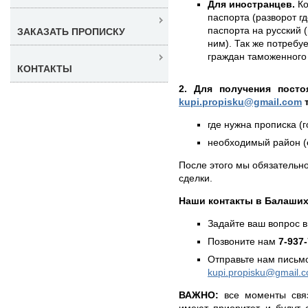
Для иностранцев.
Ко
паспорта (разворот г
паспорта на русский (
ЗАКАЗАТЬ ПРОПИСКУ
ним). Так же потребу
граждан таможенного 
КОНТАКТЫ
2. Для получения посто
kupi.propisku@gmail.com
т
где нужна прописка (г
необходимый район (е
После этого мы обязательно
сделки.
Наши контакты в Балаших
Задайте ваш вопрос в
Позвоните нам
7-937
Отправьте нам письмо
kupi.propisku@gmail.
ВАЖНО:
все моменты связ
имеют приоритет и будут 